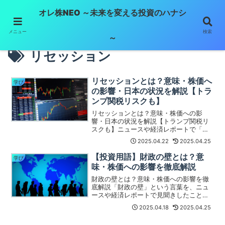
オレ株NEO ～未来を変える投資のハナシ
給料だけに頼らない！未来を明るくする投資
メニュー
検索
～
リセッション
リセッションとは？意味・株価へ
学び
の影響・日本の状況を解説【トラ
ンプ関税リスクも】
リセッションとは？意味・株価への影
響・日本の状況を解説【トランプ関税リ
スクも】ニュースや経済レポートで「リ
セッション懸念」「世界経済がリセッシ
2025.04.22
2025.04.25
ョン入りする可能性」といった言葉を見
聞きすることが増えていませんか？ 「リ
【投資用語】財政の壁とは？意
学び
セッション」とは、なんと...
味・株価への影響を徹底解説
財政の壁とは？意味・株価への影響を徹
底解説「財政の壁」という言葉を、ニュ
ースや経済レポートで見聞きしたことが
あるでしょうか？ 特に2012年末の米国で
2025.04.18
2025.04.25
大きく注目されたこの言葉は、経済や市
場に大きな影響を与える可能性を秘めて