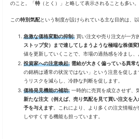
のこと。「
特
（とく）」と略して表示されることも多い
この
特別気配
という制度が設けられている主な目的は、以
急激な価格変動の抑制:
買い注文や売り注文が一方
ストップ安）まで達してしまうような極端な株価変
値を更新していくことで、市場の過熱感を冷まし、
投資家への注意喚起:
需給が大きく偏っている異常
の銘柄は通常の状況ではない」という注意を促しま
うリスクを減らし、冷静な判断を促します。
価格発見機能の補助:
一時的に売買を成立させず、
新たな注文（例えば、売り気配を見て買い注文を入
予を与えます
。これにより、より多くの注文情報が
しやすくする機能も担っています。