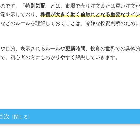
ものです。「
特別気配
」
とは
、市場で売り注文または買い注文
状況を示しており、
株価が大きく動く前触れとなる重要なサイ
間
などの
ルール
を理解しておくことは、冷静な投資判断のため
味
や目的、表示される
ルール
や
更新時間
、投資の世界での具体
まで、初心者の方にも
わかりやすく
解説していきます。
目次